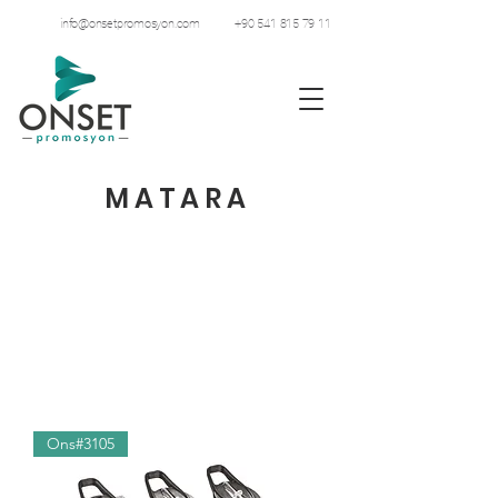
info@onsetpromosyon.com
+90 541 815 79 11
MATARA
Ons#3105