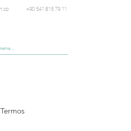
n.co
+90 541 815 79 11
 Termos