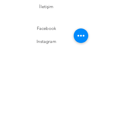
İletişim
Facebook
Instagram
Twitter
Pinterest
Abone Ol!
E-posta
Gönder