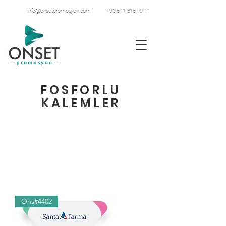
info@onsetpromosyon.com
+90 541 815 79 11
FOSFORLU
KALEMLER
Ons#4402