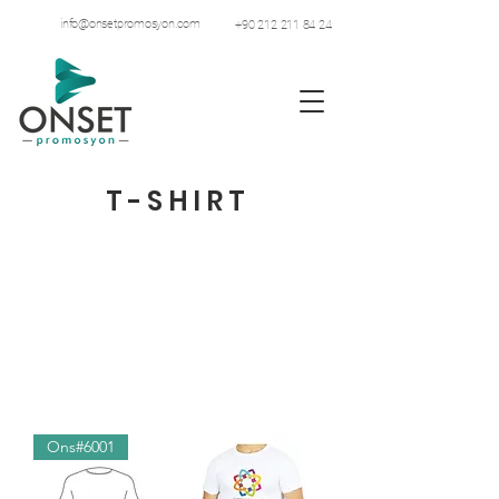
info@onsetpromosyon.com
+90 212 211 84 24
T-SHIRT
Ons#6001