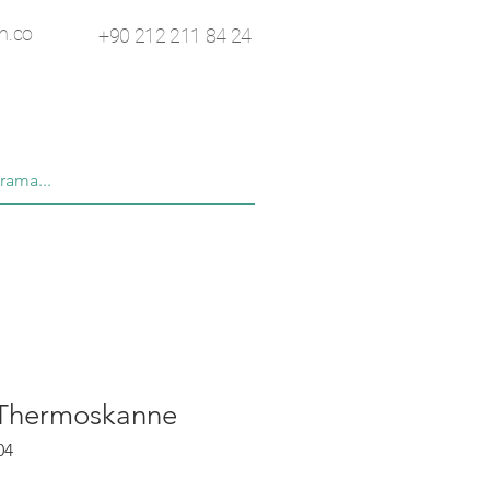
n.co
+90 212 211 84 24
 Thermoskanne
04